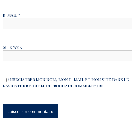
l
E-mail
*
’
a
Site web
r
t
i
Enregistrer mon nom, mon e-mail et mon site dans le
navigateur pour mon prochain commentaire.
c
l
e