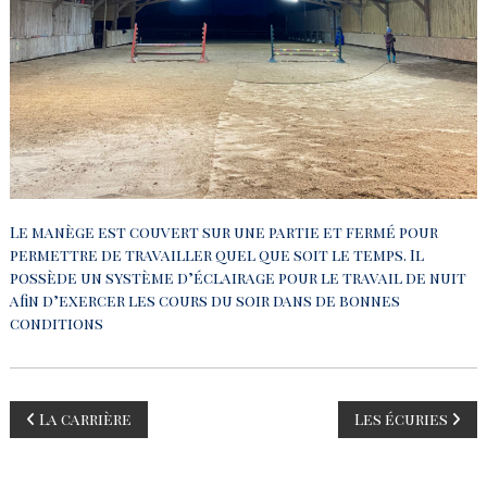
n
d
e
L
a
n
d
e
Le manège est couvert sur une partie et fermé pour
permettre de travailler quel que soit le temps. Il
possède un système d’éclairage pour le travail de nuit
afin d’exercer les cours du soir dans de bonnes
conditions
N
La carrière
Les écuries
a