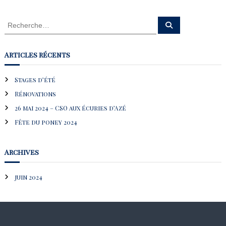
R
R
e
e
c
c
h
e
h
Articles récents
r
e
c
h
r
e
Stages d’été
r
c
Rénovations
h
e
26 mai 2024 – CSO aux écuries d’Azé
r
Fête du poney 2024
:
Archives
juin 2024