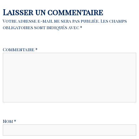
v
Laisser un commentaire
i
Votre adresse e-mail ne sera pas publiée.
Les champs
obligatoires sont indiqués avec
*
g
a
Commentaire
*
t
i
o
n
d
Nom
*
e