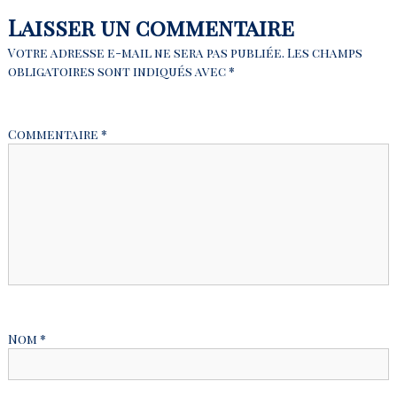
v
Laisser un commentaire
i
Votre adresse e-mail ne sera pas publiée.
Les champs
obligatoires sont indiqués avec
*
g
a
Commentaire
*
t
i
o
n
d
Nom
*
e