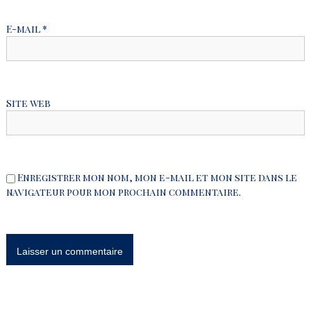
l
E-mail
*
’
a
Site web
r
t
i
Enregistrer mon nom, mon e-mail et mon site dans le
navigateur pour mon prochain commentaire.
c
l
e