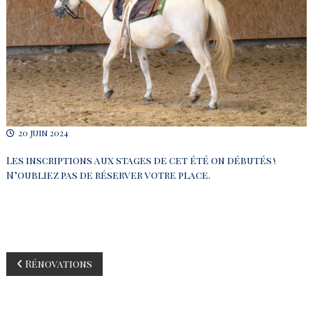
n
d
e
L
a
n
d
e
20 juin 2024
Les inscriptions aux stages de cet été on débutés !
N’oubliez pas de réserver votre place.
N
Rénovations
a