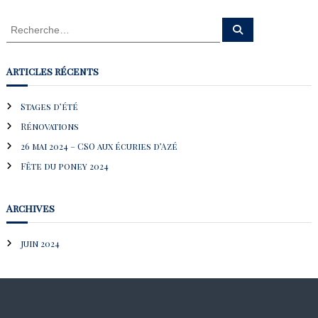
R
R
e
e
c
c
h
e
h
Articles récents
r
e
c
h
r
e
Stages d’été
r
c
Rénovations
h
e
26 mai 2024 – CSO aux écuries d’Azé
r
Fête du poney 2024
:
Archives
juin 2024